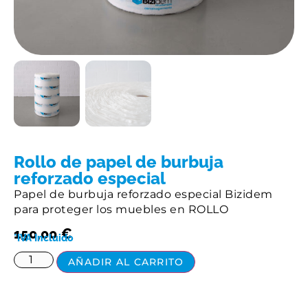
Rollo de papel de burbuja
reforzado especial
Papel de burbuja reforzado especial Bizidem
para proteger los muebles en ROLLO
150,00
€
*IVA Incluido
AÑADIR AL CARRITO